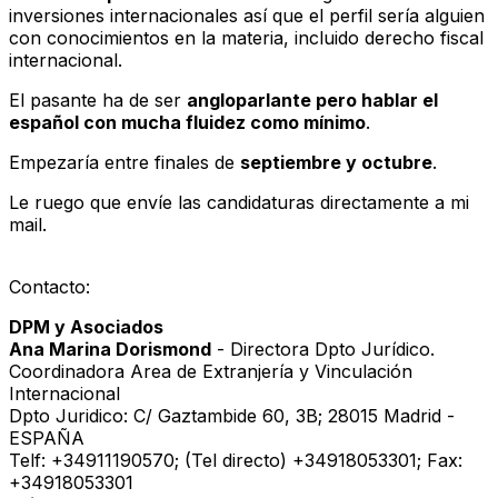
inversiones internacionales
así que el perfil sería alguien
con conocimientos en la materia, incluido
derecho fiscal
internacional
.
El pasante ha de ser
angloparlante pero hablar el
español con mucha fluidez como mínimo
.
Empezaría entre finales de
septiembre y octubre
.
Le ruego que envíe las candidaturas directamente a mi
mail.
Contacto:
DPM y Asociados
Ana Marina Dorismond
-
Directora Dpto Jurídico.
Coordinadora Area de Extranjería y Vinculación
Internacional
Dpto Juridico:
C/ Gaztambide 60, 3B; 28015 Madrid -
ESPAÑA
Telf:
+34911190570; (Tel directo) +34918053301; Fax:
+34918053301