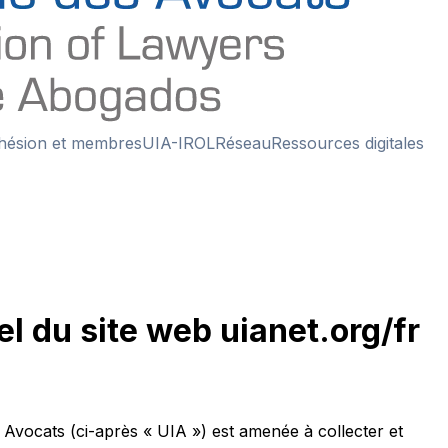
hésion et membres
UIA-IROL
Réseau
Ressources digitales
l du site web uianet.org/fr
es Avocats (ci-après « UIA ») est amenée à collecter et