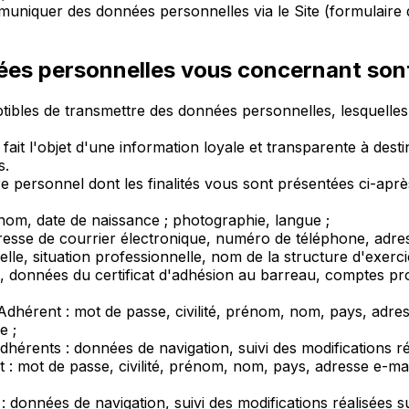
niquer des données personnelles via le Site (formulaire de
nées personnelles vous concernant sont 
ceptibles de transmettre des données personnelles, lesquell
e fait l'objet d'une information loyale et transparente à des
s.
 personnel dont les finalités vous sont présentées ci-après,
prénom, date de naissance ; photographie, langue ;
resse de courrier électronique, numéro de téléphone, adres
nelle, situation professionnelle, nom de la structure d'ex
données du certificat d'adhésion au barreau, comptes profe
dhérent : mot de passe, civilité, prénom, nom, pays, adre
e ;
hérents : données de navigation, suivi des modifications r
 : mot de passe, civilité, prénom, nom, pays, adresse e-mai
: données de navigation, suivi des modifications réalisées 