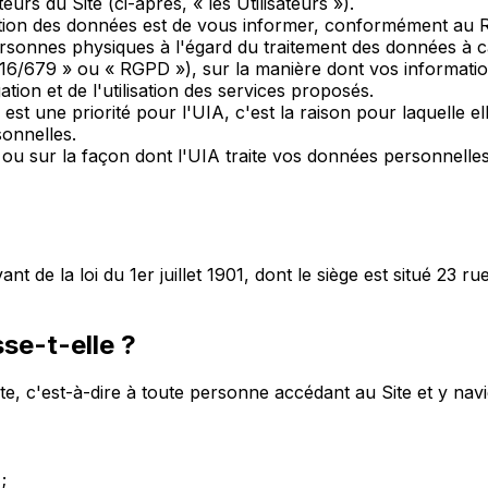
urs du Site (ci-après, « les Utilisateurs »).
rotection des données est de vous informer, conformément 
personnes physiques à l'égard du traitement des données à ca
/679 » ou « RGPD »), sur la manière dont vos informations
tion et de l'utilisation des services proposés.
 une priorité pour l'UIA, c'est la raison pour laquelle elle
sonnelles.
ue ou sur la façon dont l'UIA traite vos données personnel
nt de la loi du 1er juillet 1901, dont le siège est situé 23 
sse-t-elle ?
te, c'est-à-dire à toute personne accédant au Site et y navigu
;