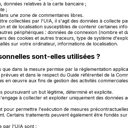
, données relatives à la carte bancaire ;
te ;
ans une zone de commentaires libres.
re collectées par l'UIA, il s'agit des données à collecte p
 et de localisation susceptibles de contenir certaines info
 autres périphériques : données de connexion (nombre et da
ravers des cookies et autres traceurs, type de système d'exploi
lés sur votre ordinateur, informations de localisation.
nnelles sont-elles utilisées ?
s que dans la mesure permise par la règlementation applica
révues et dans le respect du Guide référentiel de la Commis
s en œuvre aux fins de gestion des activités commerciales 
s poursuivant un but légitime, déterminé et explicite.
s'engage à collecter et exploiter uniquement des données ad
nt pour permettre l'exécution de mesures précontractuelle
ent. Certains traitements peuvent également être fondés sur 
e par l'UIA sont :