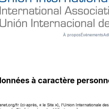
À propos
Événements
Ad
 données à caractère personne
net.org/fr (ci-après, « le Site »), l'Union Internationale d