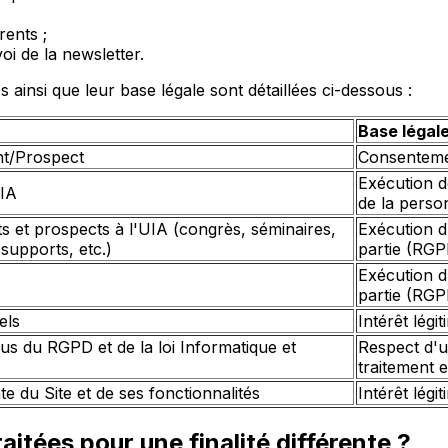
rents ;
oi de la newsletter.
s ainsi que leur base légale sont détaillées ci-dessous :
Base légal
nt/Prospect
Consenteme
Exécution d
UIA
de la perso
nts et prospects à l'UIA (congrès, séminaires,
Exécution d
supports, etc.)
partie (RGPD
Exécution d
partie (RGPD
els
Intérêt légi
us du RGPD et de la loi Informatique et
Respect d'u
traitement 
 du Site et de ses fonctionnalités
Intérêt légi
aitées pour une finalité différente ?