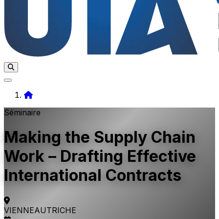
Home
Séminaire
Making the Supply Chain
Work – Drafting Effective
International Contracts
VIENNE
AUTRICHE