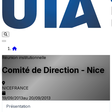
Home
Réunion institutionnelle
Comité de Direction - Nice
NICE
FRANCE
19/09/2013
au 20/09/2013
Présentation