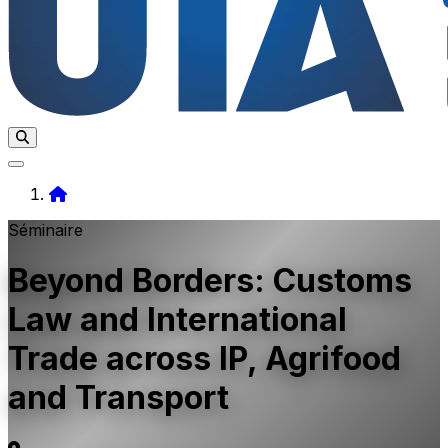
Home
Séminaire
Beyond Borders: Customs
Law and International
Trade across IP, Agrifood
and Transport