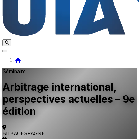
Home
Séminaire
Arbitrage international,
perspectives actuelles – 9e
édition
BILBAO
ESPAGNE