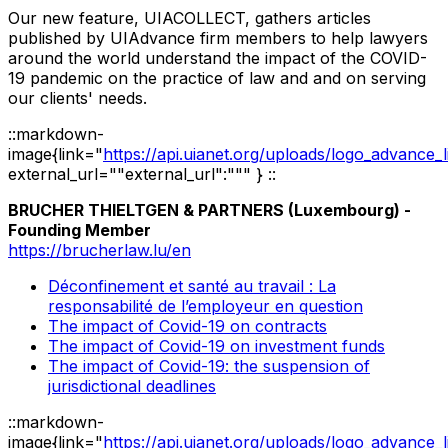
Our new feature, UIACOLLECT, gathers articles
published by UIAdvance firm members to help lawyers
around the world understand the impact of the COVID-
19 pandemic on the practice of law and and on serving
our clients' needs.
::markdown-
image{link="
https://api.uianet.org/uploads/logo_advance_
external_url=""external_url":""" } ::
BRUCHER THIELTGEN & PARTNERS (Luxembourg) -
Founding Member
https://brucherlaw.lu/en
Déconfinement et santé au travail : La
responsabilité de l’employeur en question
The impact of Covid-19 on contracts
The impact of Covid-19 on investment funds
The impact of Covid-19: the suspension of
jurisdictional deadlines
::markdown-
image{link="
https://api.uianet.org/uploads/logo_advance_