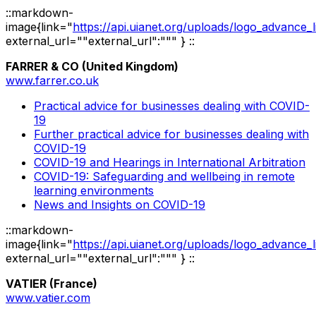
::markdown-
image{link="
https://api.uianet.org/uploads/logo_advance_
external_url=""external_url":""" } ::
FARRER & CO (United Kingdom)
www.farrer.co.uk
Practical advice for businesses dealing with COVID-
19
Further practical advice for businesses dealing with
COVID-19
COVID-19 and Hearings in International Arbitration
COVID-19: Safeguarding and wellbeing in remote
learning environments
News and Insights on COVID-19
::markdown-
image{link="
https://api.uianet.org/uploads/logo_advance_
external_url=""external_url":""" } ::
VATIER (France)
www.vatier.com