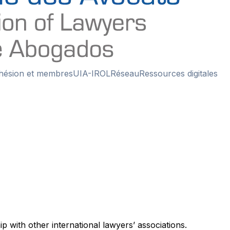
hésion et membres
UIA-IROL
Réseau
Ressources digitales
ip with other international lawyers’ associations.