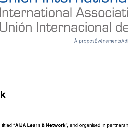
À propos
Événements
Ad
rk
itled “
AIJA Learn & Network
”, and organised in partnersh