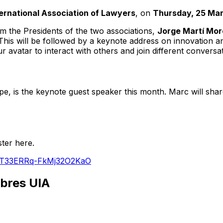
ternational Association of Lawyers
, on
Thursday, 25 Ma
om the Presidents of the two associations,
Jorge Martí Mo
 This will be followed by a keynote address on innovation and
vatar to interact with others and join different conversat
pe, is the keynote guest speaker this month. Marc will sha
ster here.
JxtT33ERRq-FkMj32O2KaO
mbres UIA