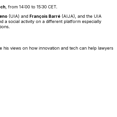
rch
, from 14:00 to 15:30 CET.
reno
(UIA) and
François Barré
(AIJA), and the UIA
 a social activity on a different platform especially
ions.
re his views on how innovation and tech can help lawyers