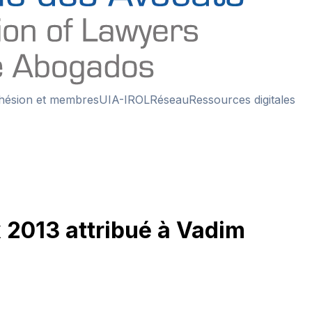
hésion et membres
UIA-IROL
Réseau
Ressources digitales
x 2013 attribué à Vadim