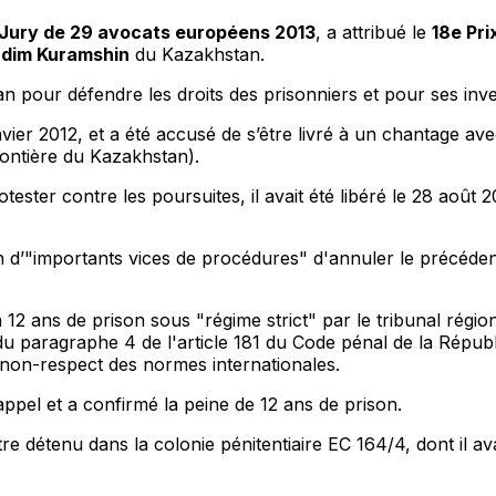
Jury de 29 avocats européens 2013
, a attribué le
18e Pri
dim Kuramshin
du Kazakhstan.
pour défendre les droits des prisonniers et pour ses inves
anvier 2012, et a été accusé de s’être livré à un chantage 
rontière du Kazakhstan).
ter contre les poursuites, il avait été libéré le 28 août 2
on d’"importants vices de procédures" d'annuler le précédent
2 ans de prison sous "régime strict" par le tribunal régio
u du paragraphe 4 de l'article 181 du Code pénal de la Répu
 non-respect des normes internationales.
'appel et a confirmé la peine de 12 ans de prison.
re détenu dans la colonie pénitentiaire EC 164/4, dont il a