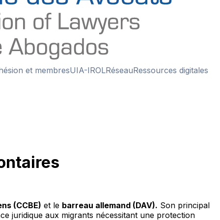
hésion et membres
UIA-IROL
Réseau
Ressources digitales
ontaires
ens (CCBE)
et le
barreau allemand (DAV).
Son principal
ce juridique aux migrants nécessitant une protection