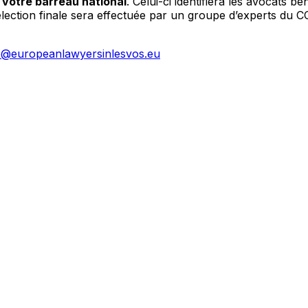
à votre barreau national
. Celui-ci identifiera les avocats b
ction finale sera effectuée par un groupe d’experts du CC
o@europeanlawyersinlesvos.eu