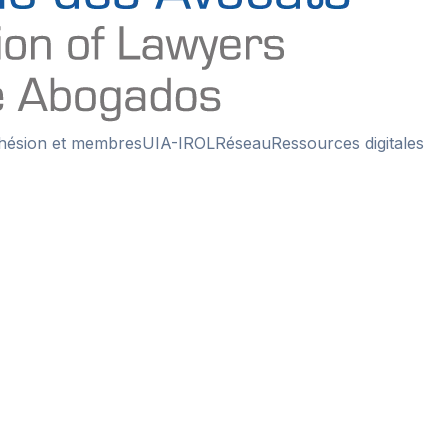
hésion et membres
UIA-IROL
Réseau
Ressources digitales