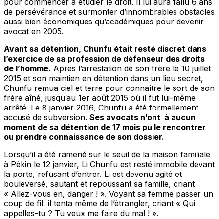
pour commencer à étudier le droit. Il lui aura fallu 6 ans
de persévérance et surmonter d’innombrables obstacles
aussi bien économiques qu’académiques pour devenir
avocat en 2005.
Avant sa détention, Chunfu était resté discret dans
l’exercice de sa profession de défenseur des droits
de l’homme.
Après l’arrestation de son frère le 10 juillet
2015 et son maintien en détention dans un lieu secret,
Chunfu remua ciel et terre pour connaître le sort de son
frère aîné, jusqu’au 1er août 2015 où il fut lui-même
arrêté. Le 8 janvier 2016, Chunfu a été formellement
accusé de subversion.
Ses avocats n’ont à aucun
moment de sa détention de 17 mois pu le rencontrer
ou prendre connaissance de son dossier.
Lorsqu’il a été ramené sur le seuil de la maison familiale
à Pékin le 12 janvier, Li Chunfu est resté immobile devant
la porte, refusant d’entrer. Li est devenu agité et
bouleversé, sautant et repoussant sa famille, criant
« Allez-vous en, danger ! ». Voyant sa femme passer un
coup de fil, il tenta même de l’étrangler, criant « Qui
appelles-tu ? Tu veux me faire du mal ! ».