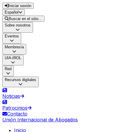
Iniciar sesión
Español
Buscar en el sitio…
Sobre nosotros
Eventos
Membresía
UIA-IROL
Red
Recursos digitales
Noticias
Patrocinios
Contacto
Unión Internacional de Abogados
Inicio