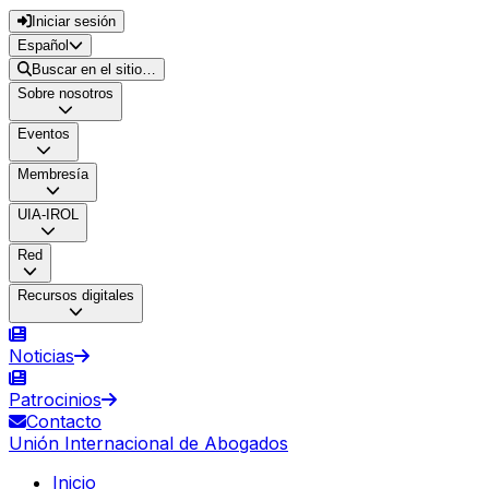
Iniciar sesión
Español
Buscar en el sitio…
Sobre nosotros
Eventos
Membresía
UIA-IROL
Red
Recursos digitales
Noticias
Patrocinios
Contacto
Unión Internacional de Abogados
Inicio