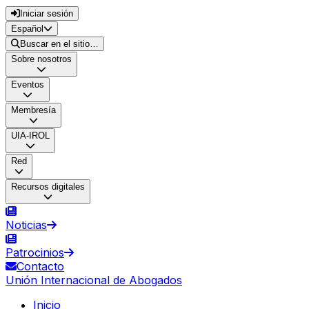
Iniciar sesión
Español
Buscar en el sitio…
Sobre nosotros
Eventos
Membresía
UIA-IROL
Red
Recursos digitales
Noticias
Patrocinios
Contacto
Unión Internacional de Abogados
Inicio