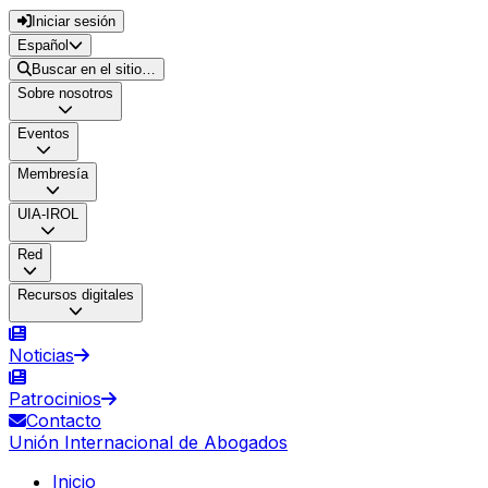
Iniciar sesión
Español
Buscar en el sitio…
Sobre nosotros
Eventos
Membresía
UIA-IROL
Red
Recursos digitales
Noticias
Patrocinios
Contacto
Unión Internacional de Abogados
Inicio