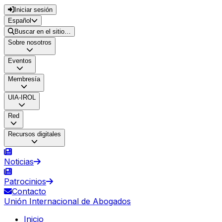
Iniciar sesión
Español
Buscar en el sitio…
Sobre nosotros
Eventos
Membresía
UIA-IROL
Red
Recursos digitales
Noticias
Patrocinios
Contacto
Unión Internacional de Abogados
Inicio