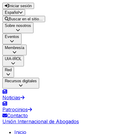
Iniciar sesión
Español
Buscar en el sitio…
Sobre nosotros
Eventos
Membresía
UIA-IROL
Red
Recursos digitales
Noticias
Patrocinios
Contacto
Unión Internacional de Abogados
Inicio